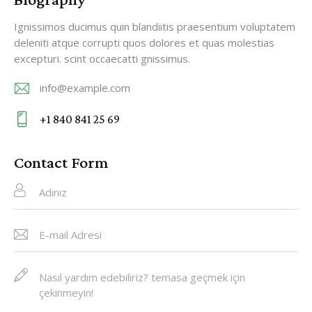
Ignissimos ducimus quin blandiitis praesentium voluptatem
deleniti atque corrupti quos dolores et quas molestias
excepturi. scint occaecatti gnissimus.
info@example.com
E-
+1 840 841 25 69
m
Ph
ail
on
Contact Form
:
e: