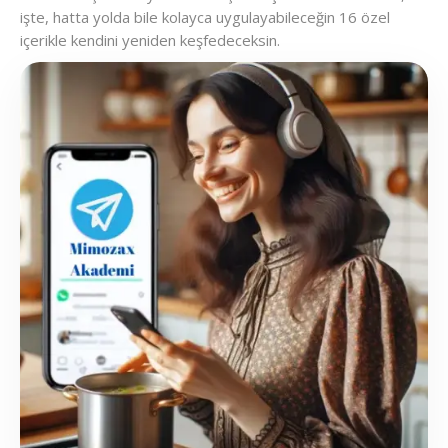
işte, hatta yolda bile kolayca uygulayabileceğin 16 özel
içerikle kendini yeniden keşfedeceksin.