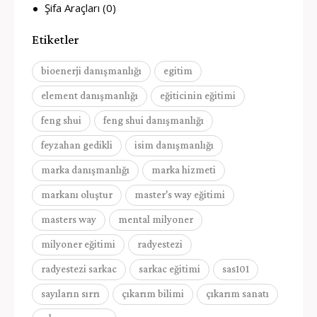
Şifa Araçları
(0)
Etiketler
bioenerji danışmanlığı
egitim
element danışmanlığı
eğiticinin eğitimi
feng shui
feng shui danışmanlığı
feyzahan gedikli
isim danışmanlığı
marka danışmanlığı
marka hizmeti
markanı oluştur
master's way eğitimi
masters way
mental milyoner
milyoner eğitimi
radyestezi
radyestezi sarkac
sarkac eğitimi
sas101
sayıların sırrı
çıkarım bilimi
çıkarım sanatı