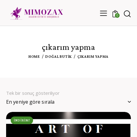
0
çıkarım yapma
HOME
DOĞAL BUTIK
ÇIKARIM YAPMA
Tek bir sonuç gösteriliyor
İNDIRIM!